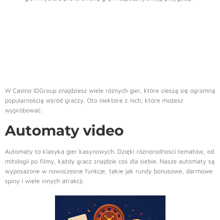
Najpopularniejsze
gry w Casino
IDGroup
W Casino IDGroup znajdziesz wiele różnych gier, które cieszą się ogromną
popularnością wśród graczy. Oto niektóre z nich, które możesz
wypróbować:
Automaty video
Automaty to klasyka gier kasynowych. Dzięki różnorodności tematów, od
mitologii po filmy, każdy gracz znajdzie coś dla siebie. Nasze automaty są
wyposażone w nowoczesne funkcje, takie jak rundy bonusowe, darmowe
spiny i wiele innych atrakcji.